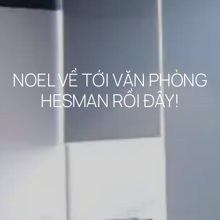
NOEL VỀ TỚI VĂN PHÒNG
HESMAN RỒI ĐÂY!