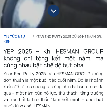
TIN TỨC & SỰ
YEAR END PARTY 2025 CÙNG HESMAN GROUP
KIỆN
YEP 2025 – Khi HESMAN GROUP
không chỉ tổng kết một năm, mà
cùng nhau bật chế độ bứt phá
Year End Party 2025
của
HESMAN GROUP
không
đơn thuần là một buổi tiệc cuối năm. Đó là khoảnh
khắc để tất cả chúng ta cùng nhìn lại hành trình đã
qua – một năm của nỗ lực, thử thách, tăng trưởng
và trên hết là tinh thần
“làm hết mình – chơi hết
sức”
đúng chất HESMAN.