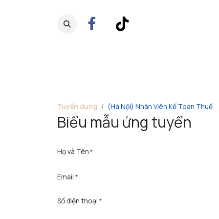
Bỏ qua để đến Nội dung
VIỆC LÀM HESMAN GRO
Tuyển dụng
(Hà Nội) Nhân Viên Kế Toán Thuế
Biểu mẫu ứng tuyển
Họ và Tên
*
Email
*
Số điện thoại
*