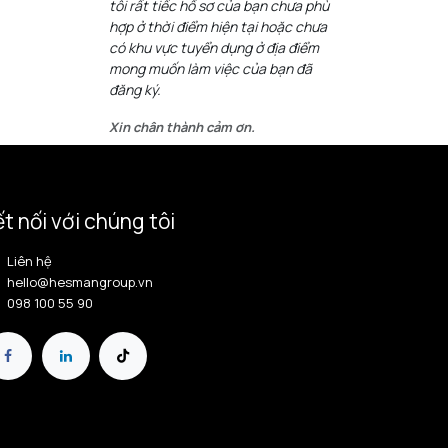
tôi rất tiếc hồ sơ của bạn chưa phù
hợp ở thời điểm hiện tại hoặc chưa
có khu vực tuyển dụng ở địa điểm
mong muốn làm việc của bạn đã
đăng ký.
Xin chân thành cảm ơn.
t nối với chúng tôi
Liên hệ
hello@hesmangroup.vn
098 100 55 90