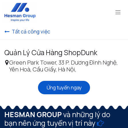
Bỏ qua để đến Nội dung
Tất cả công việc
Quản Lý Cửa Hàng ShopDunk
Green Park Tower, 33 P. Dương Đình Nghệ,
Yên Hoà, Cầu Giấy, Hà Nội
,
Ứng tuyển ngay
HESMAN GROUP
và những lý do
bạn nên ứng tuyển vị trí này