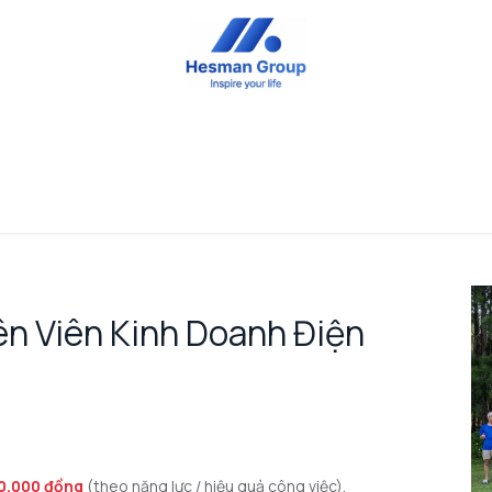
UP
THÔNG TIN HESMAN GROUP
TIN TỨC & SỰ KIỆN
n Viên Kinh Doanh Điện
0,000 đồng
(theo năng lực / hiệu quả công việc).