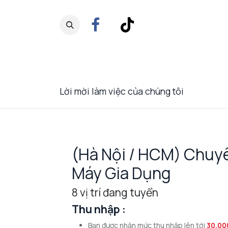
Bỏ qua để đến Nội dung
VIỆC LÀM HESMAN GRO
Lời mời làm việc của chúng tôi
(Hà Nội / HCM) Chuyê
Máy Gia Dụng
8
vị trí đang tuyển
Thu nhập :
Bạn được nhận mức thu nhập lên t
ới
30,00