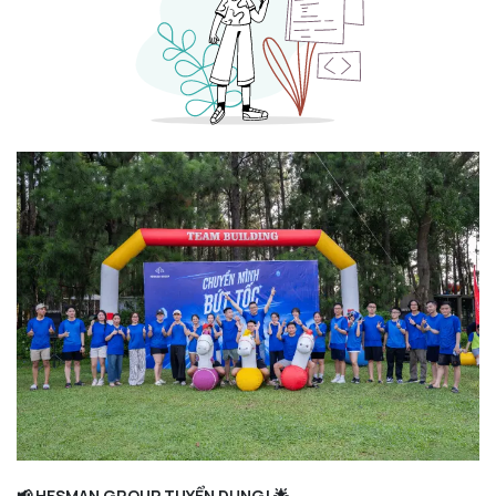
📢 HESMAN GROUP TUYỂN DỤNG! 🌟